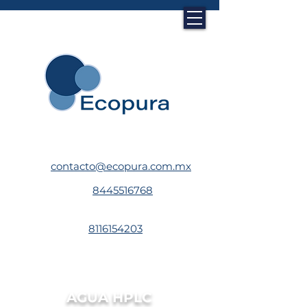
contacto@ecopura.com.mx
8445516768
8116154203
AGUA HPLC