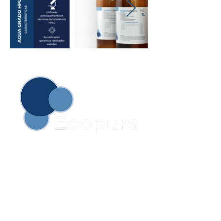
Somos una empresa líder con más de 20
años de experiencia en la producción y
distribución de agua desionizada,
destilada, bidestilada y tridestilada,
agua
es sometida a un proceso de intercambio
iónico y/o destilación para quitarle los
compuestos disueltos que en un inicio
tiene.
El uso de estos tipos de agua ayuda a